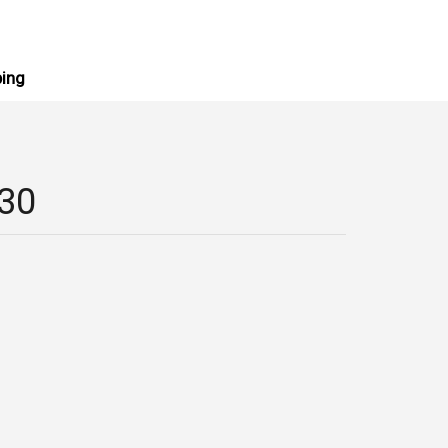
ing
030